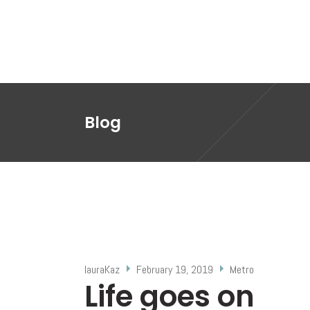
About me
Gallery
Blog
lauraKaz
February 19, 2019
Metro
Life goes on