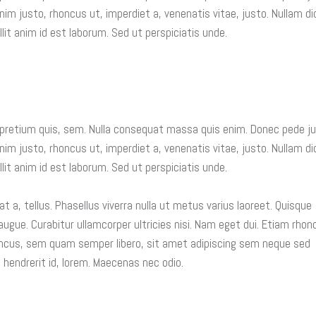
n enim justo, rhoncus ut, imperdiet a, venenatis vitae, justo. Nullam 
llit anim id est laborum. Sed ut perspiciatis unde.
, pretium quis, sem. Nulla consequat massa quis enim. Donec pede j
n enim justo, rhoncus ut, imperdiet a, venenatis vitae, justo. Nullam 
llit anim id est laborum. Sed ut perspiciatis unde.
at a, tellus. Phasellus viverra nulla ut metus varius laoreet. Quisque
 augue. Curabitur ullamcorper ultricies nisi. Nam eget dui. Etiam rhon
cus, sem quam semper libero, sit amet adipiscing sem neque sed
 hendrerit id, lorem. Maecenas nec odio.