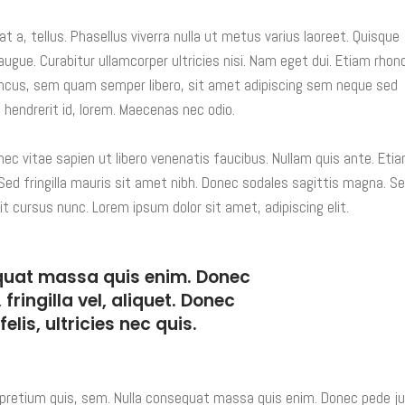
at a, tellus. Phasellus viverra nulla ut metus varius laoreet. Quisque
 augue. Curabitur ullamcorper ultricies nisi. Nam eget dui. Etiam rhon
cus, sem quam semper libero, sit amet adipiscing sem neque sed
 hendrerit id, lorem. Maecenas nec odio.
c vitae sapien ut libero venenatis faucibus. Nullam quis ante. Etia
 Sed fringilla mauris sit amet nibh. Donec sodales sagittis magna. S
t cursus nunc. Lorem ipsum dolor sit amet, adipiscing elit.
quat massa quis enim. Donec
 fringilla vel, aliquet. Donec
elis, ultricies nec quis.
, pretium quis, sem. Nulla consequat massa quis enim. Donec pede j