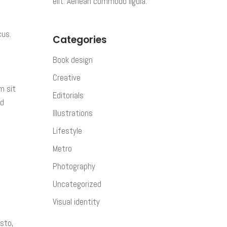
elit. Aenean commodo ligula.
cus.
Categories
Book design
Creative
m sit
Editorials
ed
Illustrations
Lifestyle
Metro
Photography
Uncategorized
Visual identity
usto,